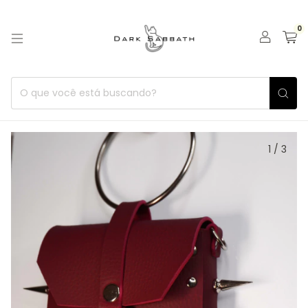
0
1
/
3