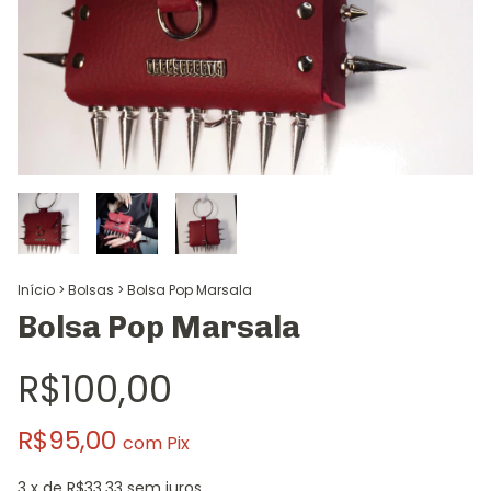
Início
>
Bolsas
>
Bolsa Pop Marsala
Bolsa Pop Marsala
R$100,00
R$95,00
com
Pix
3
x de
R$33,33
sem juros