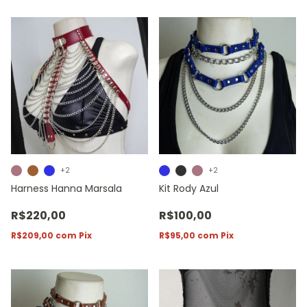
+2
+2
Harness Hanna Marsala
Kit Rody Azul
R$220,00
R$100,00
R$209,00
com
Pix
R$95,00
com
Pix