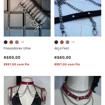
+2
+2
Passadores Urbe
Alça Fest
R$60,00
R$60,00
R$57,00
com
Pix
R$57,00
com
Pix