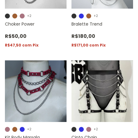
+2
+2
Choker Power
Bralette Trend
R$50,00
R$180,00
R$47,50
com
Pix
R$171,00
com
Pix
+2
+2
Kit Rody Marsala
Cinto Chain