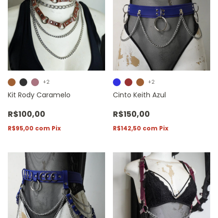
+2
+2
Kit Rody Caramelo
Cinto Keith Azul
R$100,00
R$150,00
R$95,00
com
Pix
R$142,50
com
Pix