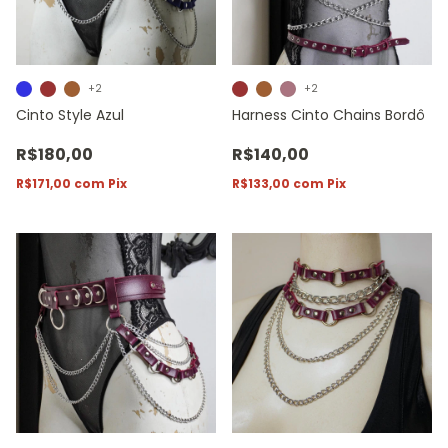
+2
+2
Cinto Style Azul
Harness Cinto Chains Bordô
R$180,00
R$140,00
R$171,00
com
Pix
R$133,00
com
Pix