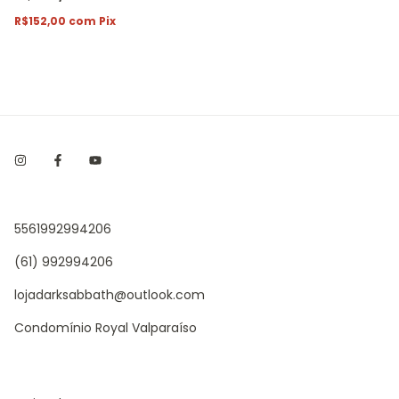
R$152,00
com
Pix
5561992994206
(61) 992994206
lojadarksabbath@outlook.com
Condomínio Royal Valparaíso