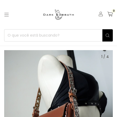
0
1
/
4